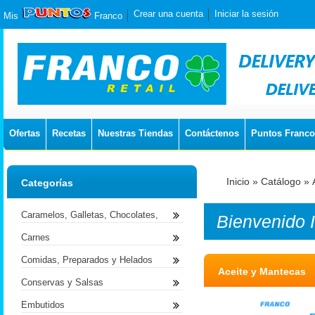
Crear una cuenta
Iniciar la sesión
Mis
Franco
Ofertas
Recetas
Nuestras Tiendas
Contáctenos
Puntos Franco
Inicio
»
Catálogo
»
Categorías
Caramelos, Galletas, Chocolates,
Bienvenido
Carnes
Comidas, Preparados y Helados
Aceite y Mantecas
Conservas y Salsas
Embutidos