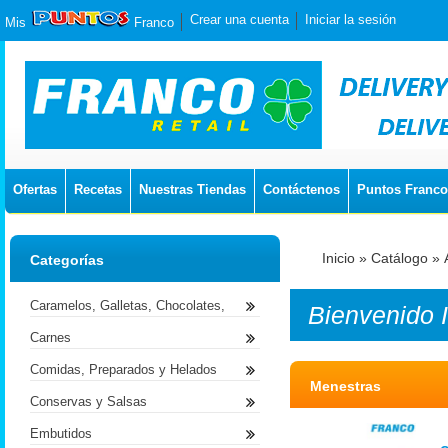
Crear una cuenta
Iniciar la sesión
Mis
Franco
Ofertas
Recetas
Nuestras Tiendas
Contáctenos
Puntos Franco
Inicio
»
Catálogo
»
Categorías
Caramelos, Galletas, Chocolates,
Bienvenido
Carnes
Comidas, Preparados y Helados
Menestras
Conservas y Salsas
Embutidos