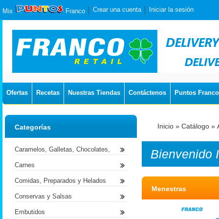
Crear una cuenta
Iniciar la sesión
Mis
Franco
Ofertas
Recetas
Nuestras Tiendas
Contáctenos
Puntos Franco
Inicio
»
Catálogo
»
Categorías
Caramelos, Galletas, Chocolates,
Bienvenido
Carnes
Comidas, Preparados y Helados
Menestras
Conservas y Salsas
Embutidos