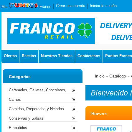
Crear una cuenta
Iniciar la sesión
Mis
Franco
Ofertas
Recetas
Nuestras Tiendas
Contáctenos
Puntos Franco
Inicio
»
Catálogo
»
Categorías
Caramelos, Galletas, Chocolates,
Bienvenido
Carnes
Comidas, Preparados y Helados
Huevos
Conservas y Salsas
Embutidos