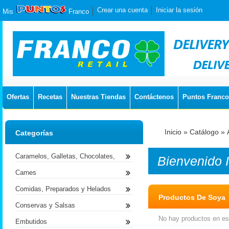
Crear una cuenta
Iniciar la sesión
Mis
Franco
Ofertas
Recetas
Nuestras Tiendas
Contáctenos
Puntos Franco
Inicio
»
Catálogo
»
Categorías
Caramelos, Galletas, Chocolates,
Bienvenido
Carnes
Comidas, Preparados y Helados
Productos De Soya
Conservas y Salsas
No hay productos en est
Embutidos