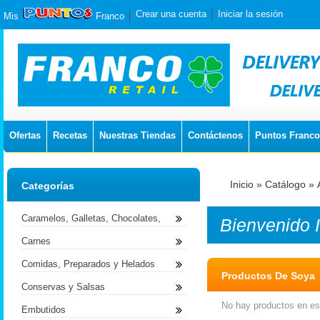
Crear una cuenta
Iniciar la sesión
Mis
Franco
Ofertas
Recetas
Nuestras Tiendas
Contáctenos
Puntos Franco
Inicio
»
Catálogo
»
Categorías
Caramelos, Galletas, Chocolates,
Bienvenido
Carnes
Comidas, Preparados y Helados
Productos De Soya
Conservas y Salsas
No hay productos en est
Embutidos