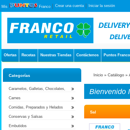
Crear una cuenta
Iniciar la sesión
Mis
Franco
Ofertas
Recetas
Nuestras Tiendas
Contáctenos
Puntos Franco
Inicio
»
Catálogo
»
Categorías
Caramelos, Galletas, Chocolates,
Bienvenido
Carnes
Comidas, Preparados y Helados
Sal
Conservas y Salsas
Embutidos