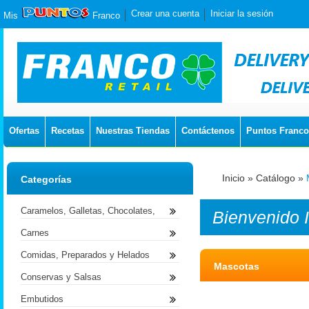
Crear una cuenta
Iniciar la sesión
Mis
Franco
Ofertas
Recetas
Nuestras Tiendas
Contáctenos
Puntos Franco
Inicio
»
Catálogo
»
Categorías
Caramelos, Galletas, Chocolates,
Bienvenido
Carnes
Comidas, Preparados y Helados
Mascotas
Conservas y Salsas
Embutidos