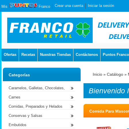
Crear una cuenta
Iniciar la sesión
Mis
Franco
Ofertas
Recetas
Nuestras Tiendas
Contáctenos
Puntos Franco
Inicio
»
Catálogo
»
Categorías
Caramelos, Galletas, Chocolates,
Bienvenido
Carnes
Comidas, Preparados y Helados
Comida Para Masco
Conservas y Salsas
Embutidos