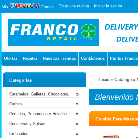
Crear una cuenta
Iniciar la sesión
Mis
Franco
Ofertas
Recetas
Nuestras Tiendas
Contáctenos
Puntos Franco
Inicio
»
Catálogo
»
Categorías
Caramelos, Galletas, Chocolates,
Bienvenido
Carnes
Comidas, Preparados y Helados
Comida Para Masco
Conservas y Salsas
Embutidos