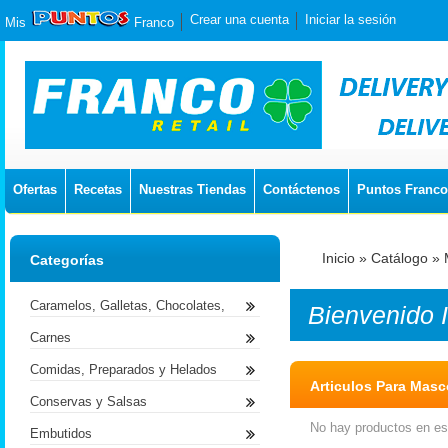
Crear una cuenta
Iniciar la sesión
Mis
Franco
Ofertas
Recetas
Nuestras Tiendas
Contáctenos
Puntos Franco
Inicio
»
Catálogo
»
Categorías
Caramelos, Galletas, Chocolates,
Bienvenido
Carnes
Comidas, Preparados y Helados
Articulos Para Masc
Conservas y Salsas
No hay productos en est
Embutidos