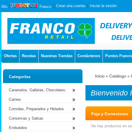
Crear una cuenta
Iniciar la sesión
Mis
Franco
Ofertas
Recetas
Nuestras Tiendas
Contáctenos
Puntos Franco
Inicio
»
Catálogo
»
Categorías
Caramelos, Galletas, Chocolates,
Bienvenido
Carnes
Comidas, Preparados y Helados
Faja y Correctores
Conservas y Salsas
No hay productos en est
Embutidos