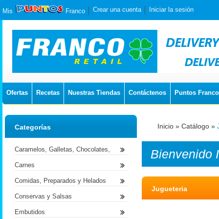
Crear una cuenta
Iniciar la sesión
Mis
Franco
Ofertas
Recetas
Nuestras Tiendas
Contáctenos
Puntos Franco
Inicio
»
Catálogo
»
Categorías
Caramelos, Galletas, Chocolates,
Bienvenido
Carnes
Comidas, Preparados y Helados
Jugueteria
Conservas y Salsas
Embutidos