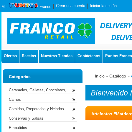
Crear una cuenta
Iniciar la sesión
Mis
Franco
Ofertas
Recetas
Nuestras Tiendas
Contáctenos
Puntos Franco
Inicio
»
Catálogo
»
Categorías
Caramelos, Galletas, Chocolates,
Bienvenido
Carnes
Comidas, Preparados y Helados
Artefactos Eléctrico
Conservas y Salsas
Embutidos