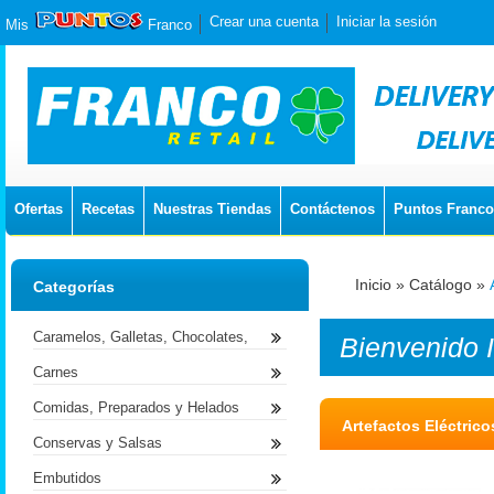
Crear una cuenta
Iniciar la sesión
Mis
Franco
Ofertas
Recetas
Nuestras Tiendas
Contáctenos
Puntos Franco
Inicio
»
Catálogo
»
Categorías
Caramelos, Galletas, Chocolates,
Bienvenido
Carnes
Comidas, Preparados y Helados
Artefactos Eléctrico
Conservas y Salsas
Embutidos