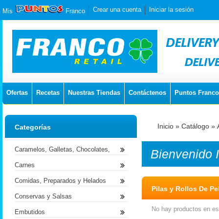
Crear una cuenta
Iniciar la sesión
Mis
Franco
Ofertas
Recetas
Nuestras Tiendas
Contáctenos
Puntos Franco
Inicio
»
Catálogo
»
Categorías
Caramelos, Galletas, Chocolates,
Bienvenido
Carnes
Comidas, Preparados y Helados
Pilas y Rollos De Pe
Conservas y Salsas
No hay productos en est
Embutidos