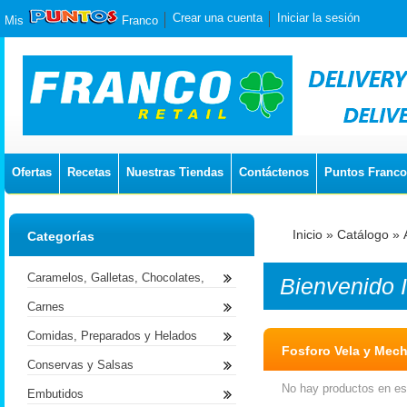
Crear una cuenta
Iniciar la sesión
Mis
Franco
Ofertas
Recetas
Nuestras Tiendas
Contáctenos
Puntos Franco
Inicio
»
Catálogo
»
Categorías
Caramelos, Galletas, Chocolates,
Bienvenido
Carnes
Comidas, Preparados y Helados
Fosforo Vela y Mec
Conservas y Salsas
No hay productos en est
Embutidos