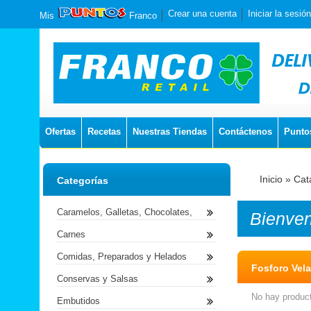
Crear una cuenta
Iniciar la sesión
Mis
Franco
Ofertas
Recetas
Nuestras Tiendas
Contáctenos
Punto
Inicio
»
Cat
Categorías
Caramelos, Galletas, Chocolates,
Bienve
Carnes
Comidas, Preparados y Helados
Fosforo Vel
Conservas y Salsas
No hay product
Embutidos