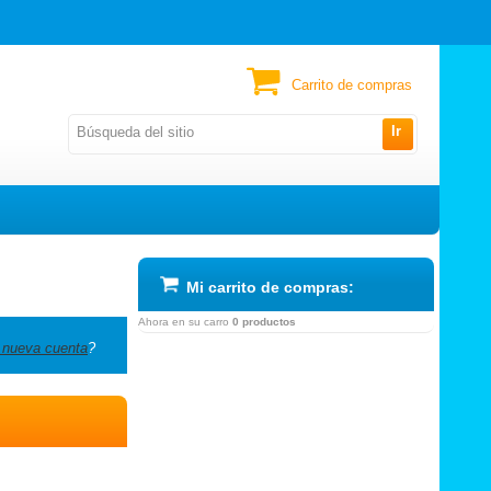
Carrito de compras
Ir
Mi carrito de compras:
Ahora en su carro
0 productos
 nueva cuenta
?