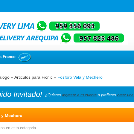
s Franco
álogo
»
Articulos para Picnic
»
Fosforo Vela y Mechero
nido
Invitado!
¿Quieres
ingresar a tu cuenta
o prefieres
crear una
a y Mechero
os en esta categoria.