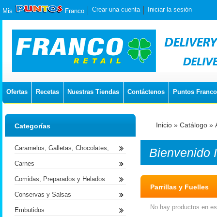
Crear una cuenta
Iniciar la sesión
Mis
Franco
Ofertas
Recetas
Nuestras Tiendas
Contáctenos
Puntos Franco
Inicio
»
Catálogo
»
Categorías
Caramelos, Galletas, Chocolates,
Bienvenido
Carnes
Comidas, Preparados y Helados
Parrillas y Fuelles
Conservas y Salsas
No hay productos en est
Embutidos