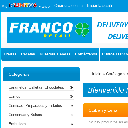
Crear una cuenta
Iniciar la sesión
Mis
Franco
Ofertas
Recetas
Nuestras Tiendas
Contáctenos
Puntos Franco
Inicio
»
Catálogo
»
Categorías
Caramelos, Galletas, Chocolates,
Bienvenido
Carnes
Comidas, Preparados y Helados
Carbon y Leña
Conservas y Salsas
No hay productos en est
Embutidos