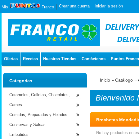
Crear una cuenta
Iniciar la sesión
Mis
Franco
Ofertas
Recetas
Nuestras Tiendas
Contáctenos
Puntos Franco
Inicio
»
Catálogo
»
Categorías
Caramelos, Galletas, Chocolates,
Bienvenido
Carnes
Comidas, Preparados y Helados
Brochetas Mondadi
Conservas y Salsas
No hay productos en est
Embutidos