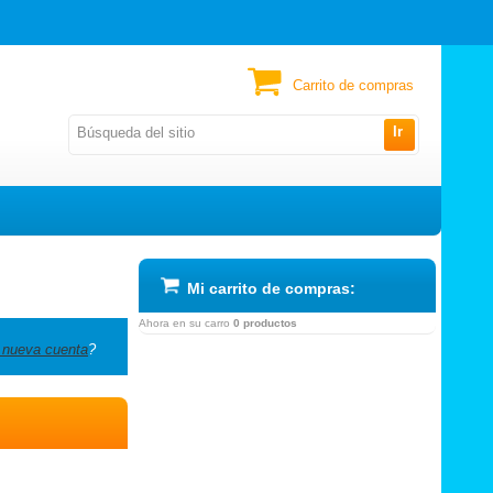
Carrito de compras
Ir
Mi carrito de compras:
Ahora en su carro
0 productos
 nueva cuenta
?