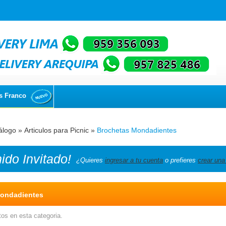
s Franco
álogo
»
Articulos para Picnic
»
Brochetas Mondadientes
nido
Invitado!
¿Quieres
ingresar a tu cuenta
o prefieres
crear una
ondadientes
os en esta categoria.