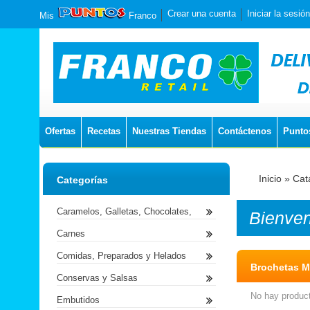
Crear una cuenta
Iniciar la sesión
Mis
Franco
Ofertas
Recetas
Nuestras Tiendas
Contáctenos
Punto
Inicio
»
Cat
Categorías
Caramelos, Galletas, Chocolates,
Bienve
Carnes
Comidas, Preparados y Helados
Brochetas M
Conservas y Salsas
No hay product
Embutidos