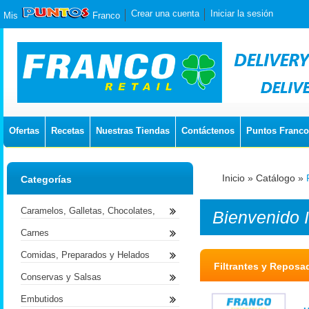
Crear una cuenta
Iniciar la sesión
Mis
Franco
Ofertas
Recetas
Nuestras Tiendas
Contáctenos
Puntos Franco
Inicio
»
Catálogo
»
Categorías
Caramelos, Galletas, Chocolates,
Bienvenido
Carnes
Comidas, Preparados y Helados
Filtrantes y Reposa
Conservas y Salsas
Embutidos