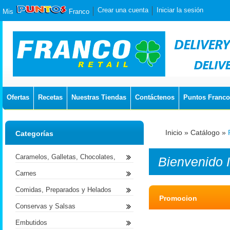
Crear una cuenta
Iniciar la sesión
Mis
Franco
Ofertas
Recetas
Nuestras Tiendas
Contáctenos
Puntos Franco
Inicio
»
Catálogo
»
Categorías
Caramelos, Galletas, Chocolates,
Bienvenido
Carnes
Comidas, Preparados y Helados
Promocion
Conservas y Salsas
Embutidos