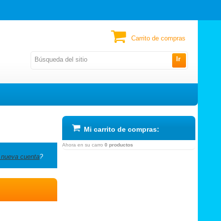
Carrito de compras
Ir
Mi carrito de compras:
Ahora en su carro
0 productos
 nueva cuenta
?