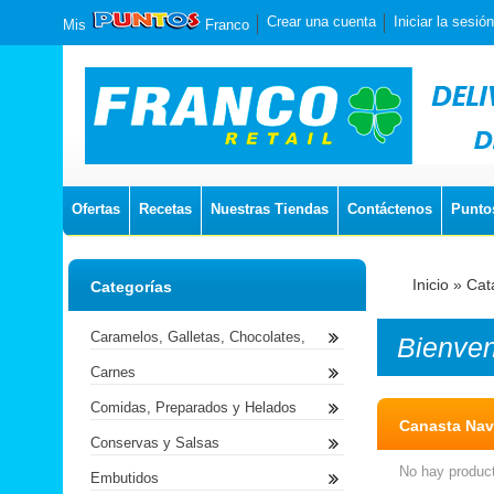
Crear una cuenta
Iniciar la sesión
Mis
Franco
Ofertas
Recetas
Nuestras Tiendas
Contáctenos
Punto
Inicio
»
Cat
Categorías
Caramelos, Galletas, Chocolates,
Bienve
Carnes
Comidas, Preparados y Helados
Canasta Nav
Conservas y Salsas
No hay product
Embutidos