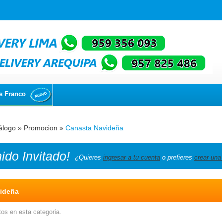
s Franco
álogo
»
Promocion
»
Canasta Navideña
nido
Invitado!
¿Quieres
ingresar a tu cuenta
o prefieres
crear una
ideña
os en esta categoria.