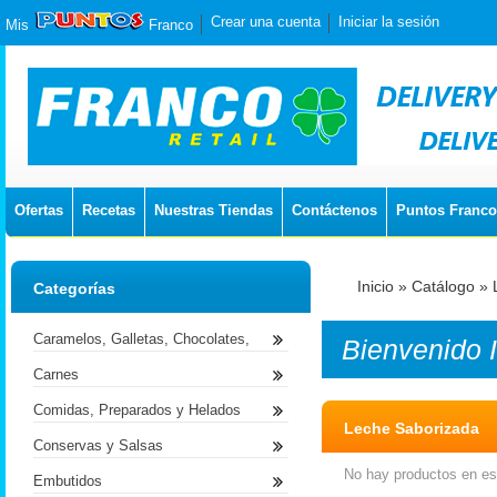
Crear una cuenta
Iniciar la sesión
Mis
Franco
Ofertas
Recetas
Nuestras Tiendas
Contáctenos
Puntos Franco
Inicio
»
Catálogo
»
Categorías
Caramelos, Galletas, Chocolates,
Bienvenido
Carnes
Comidas, Preparados y Helados
Leche Saborizada
Conservas y Salsas
No hay productos en est
Embutidos