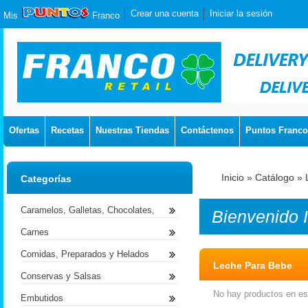
Crear una cuenta
Iniciar la sesión
Mis
Franco
Ofertas
Recetas
Nuestras Tiendas
Contáctenos
Puntos Franco
Inicio
»
Catálogo
»
Categorías
Caramelos, Galletas, Chocolates,
Bienvenido
Carnes
Comidas, Preparados y Helados
Leche Para Bebe
Conservas y Salsas
No hay productos en est
Embutidos