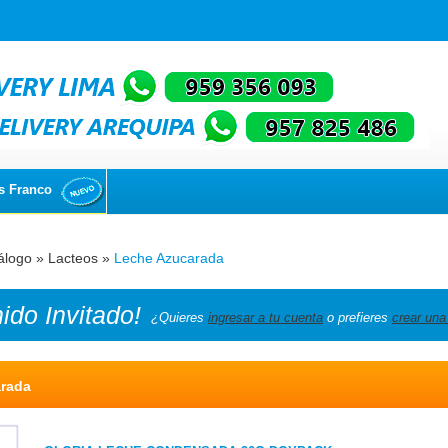
s Franco
álogo
»
Lacteos
»
Leche Azucarada
nido
Invitado!
¿Quieres
ingresar a tu cuenta
o prefieres
crear una
rada