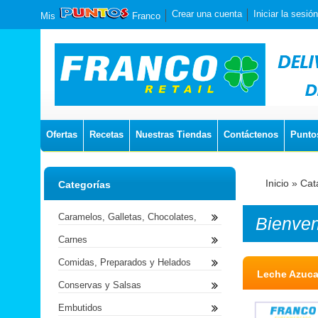
Crear una cuenta
Iniciar la sesión
Mis
Franco
Ofertas
Recetas
Nuestras Tiendas
Contáctenos
Punto
Inicio
»
Cat
Categorías
Caramelos, Galletas, Chocolates,
Bienve
Carnes
Comidas, Preparados y Helados
Leche Azuca
Conservas y Salsas
Embutidos