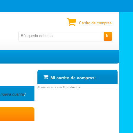
Carrito de compras
Ir
Mi carrito de compras:
Ahora en su carro
0 productos
 nueva cuenta
?