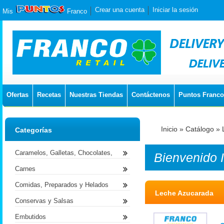
Crear una cuenta
Iniciar la sesión
Mis
Franco
Ofertas
Recetas
Nuestras Tiendas
Contáctenos
Puntos Franco
Inicio
»
Catálogo
»
Categorías
Caramelos, Galletas, Chocolates,
Bienvenido
Carnes
Comidas, Preparados y Helados
Leche Azucarada
Conservas y Salsas
Embutidos