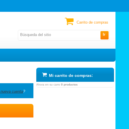
Carrito de compras
Ir
Mi carrito de compras:
Ahora en su carro
0 productos
 nueva cuenta
?