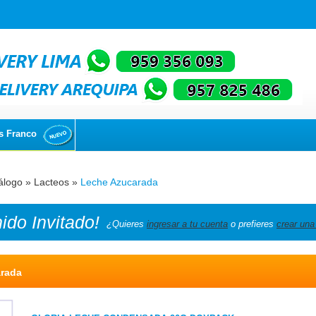
s Franco
álogo
»
Lacteos
»
Leche Azucarada
nido
Invitado!
¿Quieres
ingresar a tu cuenta
o prefieres
crear una
rada