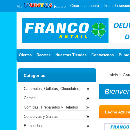
Crear una cuenta
Iniciar la sesión
Mis
Franco
Ofertas
Recetas
Nuestras Tiendas
Contáctenos
Punto
Inicio
»
Cat
Categorías
Caramelos, Galletas, Chocolates,
Bienve
Carnes
Comidas, Preparados y Helados
Leche Azuca
Conservas y Salsas
Embutidos