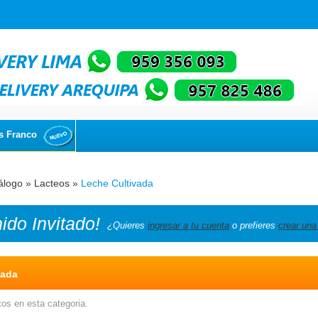
s Franco
álogo
»
Lacteos
»
Leche Cultivada
nido
Invitado!
¿Quieres
ingresar a tu cuenta
o prefieres
crear una
vada
os en esta categoria.