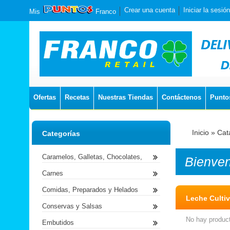
Crear una cuenta
Iniciar la sesión
Mis
Franco
Ofertas
Recetas
Nuestras Tiendas
Contáctenos
Punto
Inicio
»
Cat
Categorías
Caramelos, Galletas, Chocolates,
Bienve
Carnes
Comidas, Preparados y Helados
Leche Culti
Conservas y Salsas
No hay product
Embutidos