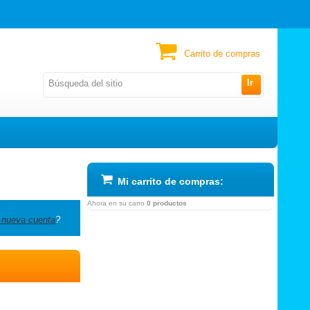
Carrito de compras
Ir
Mi carrito de compras:
Ahora en su carro
0 productos
 nueva cuenta
?