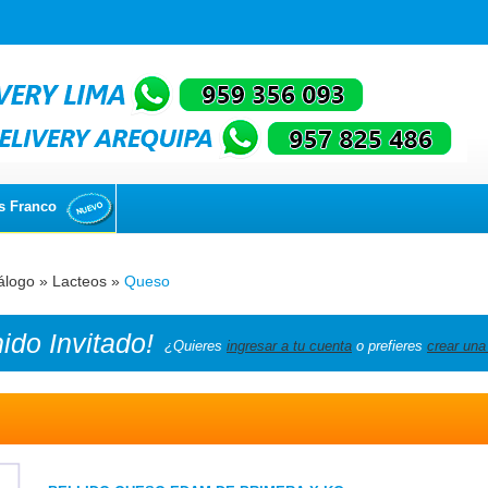
s Franco
álogo
»
Lacteos
»
Queso
nido
Invitado!
¿Quieres
ingresar a tu cuenta
o prefieres
crear una