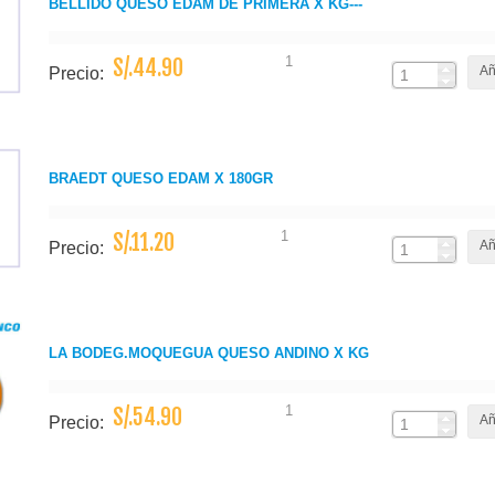
BELLIDO QUESO EDAM DE PRIMERA X KG---
1
S/.44.90
Añ
Precio:
BRAEDT QUESO EDAM X 180GR
1
S/.11.20
Añ
Precio:
LA BODEG.MOQUEGUA QUESO ANDINO X KG
1
S/.54.90
Añ
Precio: