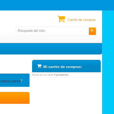
Carrito de compras
Ir
Mi carrito de compras:
Ahora en su carro
0 productos
 nueva cuenta
?