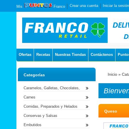
Crear una cuenta
Iniciar la sesión
Mis
Franco
Ofertas
Recetas
Nuestras Tiendas
Contáctenos
Punto
Inicio
»
Cat
Categorías
Caramelos, Galletas, Chocolates,
Bienve
Carnes
Comidas, Preparados y Helados
Queso
Conservas y Salsas
Embutidos