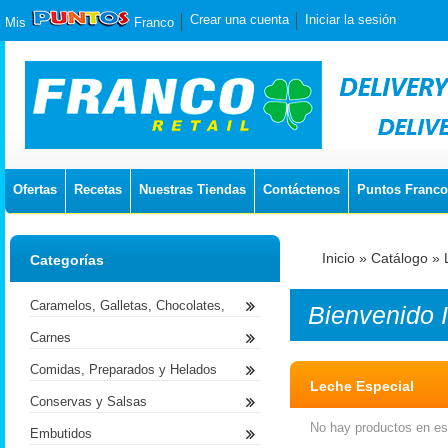
Crear una cuenta
Iniciar la sesión
Mis
Franco
Ofertas
Recetas
Nuestras Tiendas
Contáctenos
Puntos Franco
Inicio
»
Catálogo
»
Categorías
Caramelos, Galletas, Chocolates,
Bienvenido
Carnes
Comidas, Preparados y Helados
Leche Especial
Conservas y Salsas
No hay productos en est
Embutidos