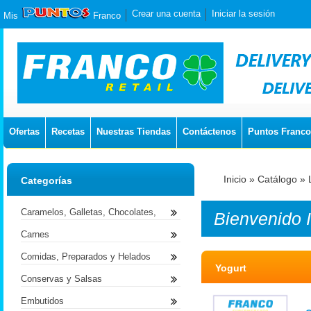
Crear una cuenta
Iniciar la sesión
Mis
Franco
Ofertas
Recetas
Nuestras Tiendas
Contáctenos
Puntos Franco
Inicio
»
Catálogo
»
Categorías
Caramelos, Galletas, Chocolates,
Bienvenido
Carnes
Comidas, Preparados y Helados
Yogurt
Conservas y Salsas
Embutidos