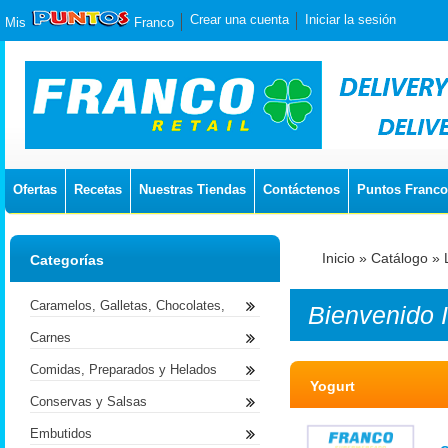
Crear una cuenta
Iniciar la sesión
Mis
Franco
Ofertas
Recetas
Nuestras Tiendas
Contáctenos
Puntos Franco
Inicio
»
Catálogo
»
Categorías
Caramelos, Galletas, Chocolates,
Bienvenido
Carnes
Comidas, Preparados y Helados
Yogurt
Conservas y Salsas
Embutidos