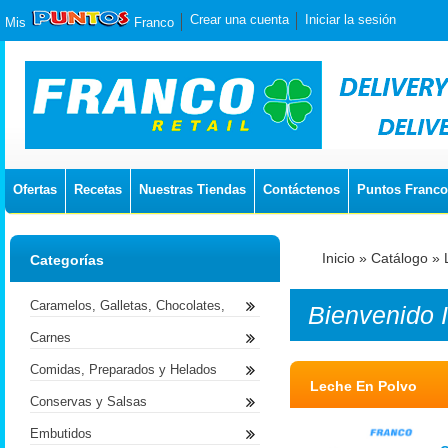
Crear una cuenta
Iniciar la sesión
Mis
Franco
Ofertas
Recetas
Nuestras Tiendas
Contáctenos
Puntos Franco
Inicio
»
Catálogo
»
Categorías
Caramelos, Galletas, Chocolates,
Bienvenido
Carnes
Comidas, Preparados y Helados
Leche En Polvo
Conservas y Salsas
Embutidos