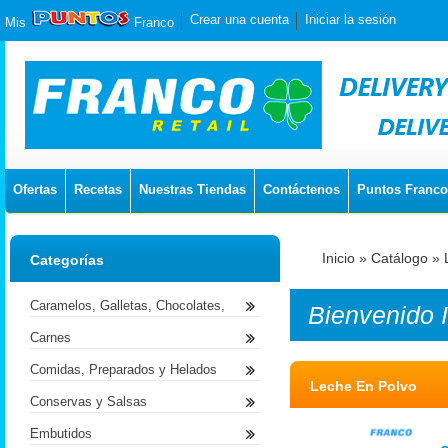
Crear una cuenta
Iniciar la sesión
Mis
Franco
Ofertas
Recetas
Nuestras Tiendas
Contáctenos
Puntos Franco
Inicio
»
Catálogo
»
Categorías
Caramelos, Galletas, Chocolates,
Bienvenido
Carnes
Comidas, Preparados y Helados
Leche En Polvo
Conservas y Salsas
Embutidos