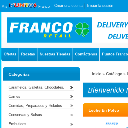
Crear una cuenta
Iniciar la sesión
Mis
Franco
Ofertas
Recetas
Nuestras Tiendas
Contáctenos
Puntos Franco
Inicio
»
Catálogo
»
Categorías
Caramelos, Galletas, Chocolates,
Bienvenido
Carnes
Comidas, Preparados y Helados
Leche En Polvo
Conservas y Salsas
Embutidos