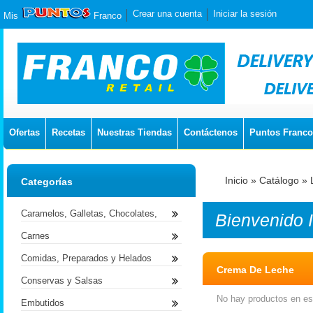
Crear una cuenta
Iniciar la sesión
Mis
Franco
Ofertas
Recetas
Nuestras Tiendas
Contáctenos
Puntos Franco
Inicio
»
Catálogo
»
Categorías
Caramelos, Galletas, Chocolates,
Bienvenido
Carnes
Comidas, Preparados y Helados
Crema De Leche
Conservas y Salsas
No hay productos en est
Embutidos