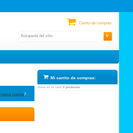
Carrito de compras
Ir
Mi carrito de compras:
Ahora en su carro
0 productos
 nueva cuenta
?