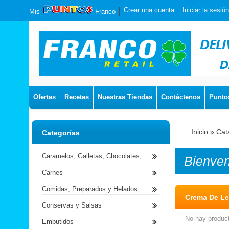
Crear una cuenta
Iniciar la sesión
Mis
Franco
Ofertas
Recetas
Nuestras Tiendas
Contáctenos
Punto
Inicio
»
Cat
Categorías
Caramelos, Galletas, Chocolates,
Bienve
Carnes
Comidas, Preparados y Helados
Crema De L
Conservas y Salsas
No hay product
Embutidos