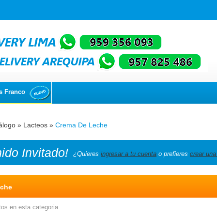
s Franco
álogo
»
Lacteos
»
Crema De Leche
nido
Invitado!
¿Quieres
ingresar a tu cuenta
o prefieres
crear una
eche
os en esta categoria.