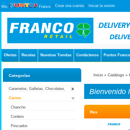
Crear una cuenta
Iniciar la sesión
Mis
Franco
Ofertas
Recetas
Nuestras Tiendas
Contáctenos
Puntos Franco
Inicio
»
Catálogo
»
Categorías
Caramelos, Galletas, Chocolates,
Bienvenido
Carnes
Chancho
Res
Cordero
Pescados