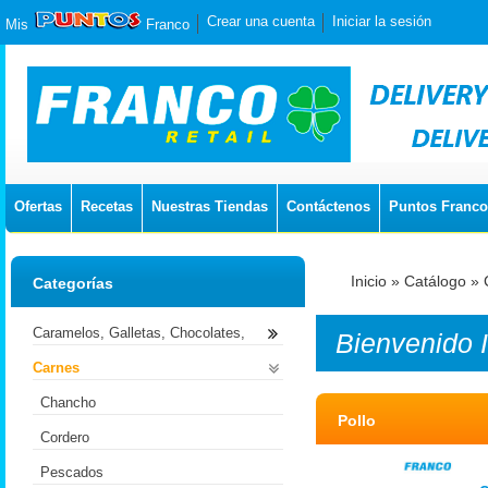
Crear una cuenta
Iniciar la sesión
Mis
Franco
Ofertas
Recetas
Nuestras Tiendas
Contáctenos
Puntos Franco
Inicio
»
Catálogo
»
Categorías
Caramelos, Galletas, Chocolates,
Bienvenido
Carnes
Chancho
Pollo
Cordero
Pescados