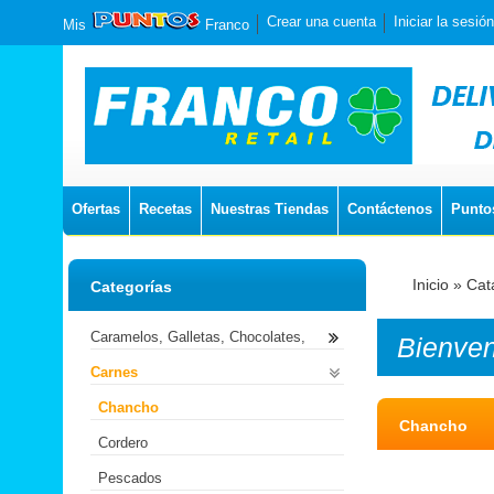
Crear una cuenta
Iniciar la sesión
Mis
Franco
Ofertas
Recetas
Nuestras Tiendas
Contáctenos
Punto
Inicio
»
Cat
Categorías
Caramelos, Galletas, Chocolates,
Bienve
Carnes
Chancho
Chancho
Cordero
Pescados