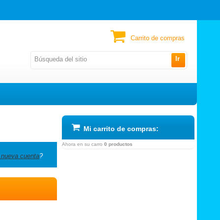
Carrito de compras
Ir
Mi carrito de compras:
Ahora en su carro
0 productos
 nueva cuenta
?