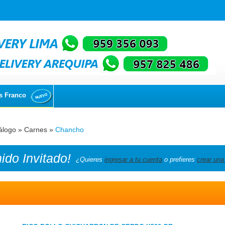
s Franco
álogo
»
Carnes
»
Chancho
nido
Invitado!
¿Quieres
ingresar a tu cuenta
o prefieres
crear una