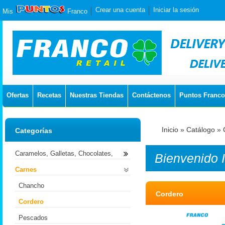
Crear una cuenta
Iniciar la sesión
Mis
Franco
Ofertas
Recetas
Nuestras Tiendas
Contáctenos
Puntos Franco
Inicio
»
Catálogo
»
Categorías
Caramelos, Galletas, Chocolates,
Bienvenido
Carnes
Chancho
Cordero
Cordero
Pescados