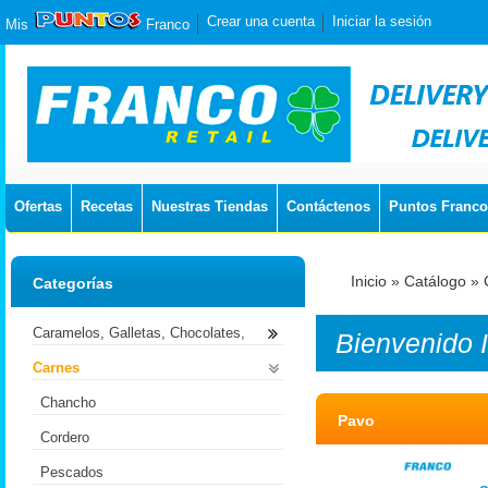
Crear una cuenta
Iniciar la sesión
Mis
Franco
Ofertas
Recetas
Nuestras Tiendas
Contáctenos
Puntos Franco
Inicio
»
Catálogo
»
Categorías
Caramelos, Galletas, Chocolates,
Bienvenido
Carnes
Chancho
Pavo
Cordero
Pescados