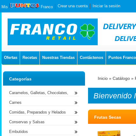
Crear una cuenta
Iniciar la sesión
Mis
Franco
Ofertas
Recetas
Nuestras Tiendas
Contáctenos
Puntos Franco
Inicio
»
Catálogo
»
Categorías
Caramelos, Galletas, Chocolates,
Bienvenido
Carnes
Comidas, Preparados y Helados
Frutas Secas
Conservas y Salsas
Embutidos