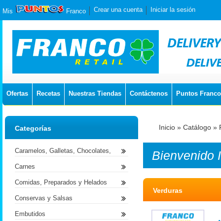
Crear una cuenta
Iniciar la sesión
Mis
Franco
Ofertas
Recetas
Nuestras Tiendas
Contáctenos
Puntos Franco
Inicio
»
Catálogo
»
Categorías
Caramelos, Galletas, Chocolates,
Bienvenido
Carnes
Comidas, Preparados y Helados
Verduras
Conservas y Salsas
Embutidos