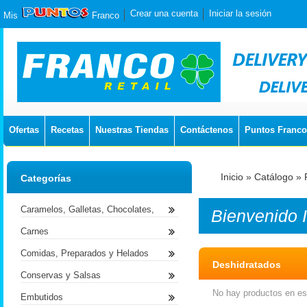
Crear una cuenta
Iniciar la sesión
Mis
Franco
Ofertas
Recetas
Nuestras Tiendas
Contáctenos
Puntos Franco
Inicio
»
Catálogo
»
Categorías
Caramelos, Galletas, Chocolates,
Bienvenido
Carnes
Comidas, Preparados y Helados
Deshidratados
Conservas y Salsas
No hay productos en est
Embutidos