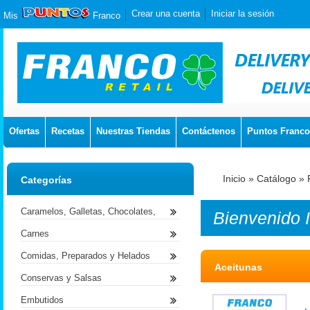
Crear una cuenta
Iniciar la sesión
Mis
Franco
Ofertas
Recetas
Nuestras Tiendas
Contáctenos
Puntos Franco
Inicio
»
Catálogo
»
Categorías
Caramelos, Galletas, Chocolates,
Bienvenido
Carnes
Comidas, Preparados y Helados
Aceitunas
Conservas y Salsas
Embutidos