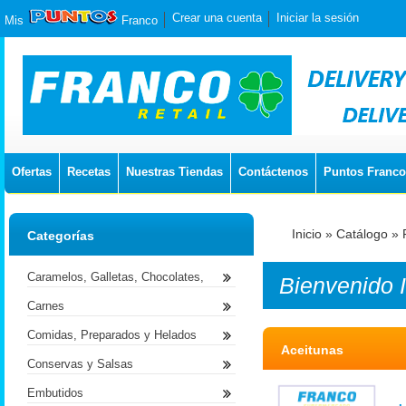
Crear una cuenta
Iniciar la sesión
Mis
Franco
Ofertas
Recetas
Nuestras Tiendas
Contáctenos
Puntos Franco
Inicio
»
Catálogo
»
Categorías
Caramelos, Galletas, Chocolates,
Bienvenido
Carnes
Comidas, Preparados y Helados
Aceitunas
Conservas y Salsas
Embutidos